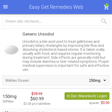
0
Easy Get Remedies Web
Generic Ursodiol
Ursodiol is a bile acid used to treat gallstones and
primary biliary cholangitis by improving bile flow and
dissolving cholesterol-based stones. It is taken orally,
usually with food, and requires regular monitoring
during treatment. Side effects are generally mild but
may include diarrhea or liver-related symptoms. Proper
medical supervision is important for safe and effective
use.
Wählen Dosen:
$73.19
150mg
In Den Warenkorb Legen
$60.99
30Pillen
$0.00
sparen:
$2.03 pro tabletten