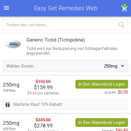
0
Easy Get Remedies Web
Generic Ticlid
(Ticlopidine)
Ticlid wird zur Reduzierung von Schlaganfallrisiko
angewendet.
Wählen Dosen:
$192.00
250mg
In Den Warenkorb Legen
$159.99
30Pillen
$0.00
sparen:
$5.33 pro tabletten
Nächster Kauf 10% Rabatt
$335.00
250mg
In Den Warenkorb Legen
$278.99
60Pillen
$40.80
sparen: