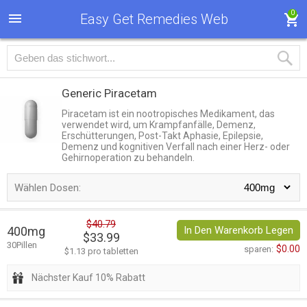
0
Easy Get Remedies Web
Generic Piracetam
Piracetam ist ein nootropisches Medikament, das
verwendet wird, um Krampfanfälle, Demenz,
Erschütterungen, Post-Takt Aphasie, Epilepsie,
Demenz und kognitiven Verfall nach einer Herz- oder
Gehirnoperation zu behandeln.
Wählen Dosen:
$40.79
400mg
In Den Warenkorb Legen
$33.99
30Pillen
$0.00
sparen:
$1.13 pro tabletten
Nächster Kauf 10% Rabatt