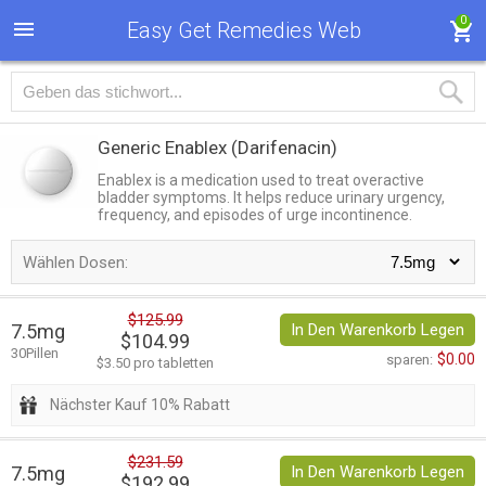
0
Easy Get Remedies Web
Generic Enablex
(Darifenacin)
Enablex is a medication used to treat overactive
bladder symptoms. It helps reduce urinary urgency,
frequency, and episodes of urge incontinence.
Wählen Dosen:
$125.99
7.5mg
In Den Warenkorb Legen
$104.99
30Pillen
$0.00
sparen:
$3.50 pro tabletten
Nächster Kauf 10% Rabatt
$231.59
7.5mg
In Den Warenkorb Legen
$192.99